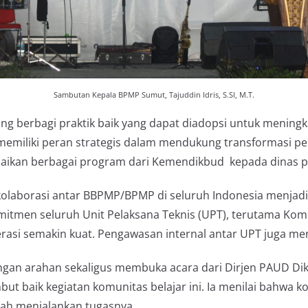
Sambutan Kepala BPMP Sumut, Tajuddin Idris, S.SI, M.T.
ing berbagi praktik baik yang dapat diadopsi untuk meningk
memiliki peran strategis dalam mendukung transformasi p
mpaikan berbagai program dari Kemendikbud kepada dinas p
 kolaborasi antar BBPMP/BPMP di seluruh Indonesia menjadi
itmen seluruh Unit Pelaksana Teknis (UPT), terutama Kom
si semakin kuat. Pengawasan internal antar UPT juga menja
ngan arahan sekaligus membuka acara dari Dirjen PAUD Dik
but baik kegiatan komunitas belajar ini. Ia menilai bahwa 
ah menjalankan tugasnya.