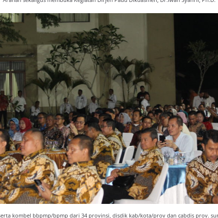
Arahan sekaligus membuka Kegiatan Dirjen Paud Dikdasmen, Dr.Iwan Syahril, Ph.D.
erta kombel bbpmp/bpmp dari 34 provinsi, disdik kab/kota/prov dan cabdis prov. s