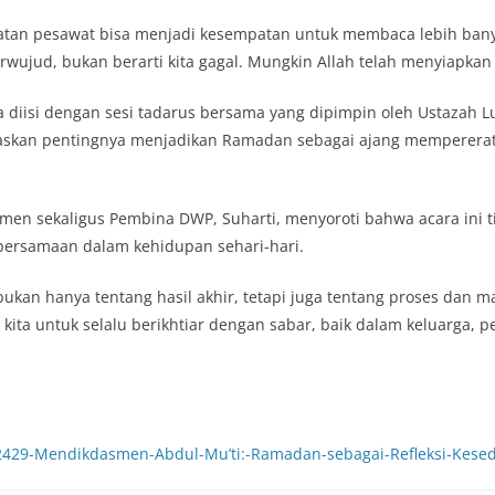
mbatan pesawat bisa menjadi kesempatan untuk membaca lebih bany
erwujud, bukan berarti kita gagal. Mungkin Allah telah menyiapkan 
uga diisi dengan sesi tadarus bersama yang dipimpin oleh Ustaza
skan pentingnya menjadikan Ramadan sebagai ajang mempererat 
men sekaligus Pembina DWP, Suharti, menyoroti bahwa acara ini ti
bersamaan dalam kehidupan sehari-hari.
ukan hanya tentang hasil akhir, tetapi juga tentang proses dan m
ita untuk selalu berikhtiar dengan sabar, baik dalam keluarga,
12429-Mendikdasmen-Abdul-Mu’ti:-Ramadan-sebagai-Refleksi-Kes