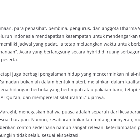
maan, para penasihat, pembina, pengurus, dan anggota Dharma W
luruh Indonesia mendapatkan kesempatan untuk mendengarkan ta
emiliki jadwal yang padat, ia tetap meluangkan waktu untuk be
aan”. Acara yang berlangsung secara hybrid di ruang serbagun
peserta.
tetapi juga berbagi pengalaman hidup yang mencerminkan nilai-ni
Ramadan bukanlah dalam bentuk materi, melainkan dalam kualitas
a hidangan berbuka yang berlimpah atau pakaian baru, tetapi 
l-Qur’an, dan mempererat silaturahmi,” ujarnya.
l-Maraghi, menegaskan bahwa puasa adalah separuh dari kesabar
sesuai harapan. Namun, kesabaran bukanlah tentang menyerah, m
mberikan contoh sederhana namun sangat relevan: keterlambatan 
gkin tidak selalu sesuai ekspektasi.