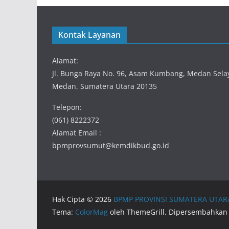
Kontak Layanan
Alamat:
Jl. Bunga Raya No. 96, Asam Kumbang, Medan Sela
Medan, Sumatera Utara 20135
Telepon:
(061) 8222372
Alamat Email :
bpmprovsumut@kemdikbud.go.id
Hak Cipta © 2026
BPMP PROVINSI SUMATERA UTAR
Tema:
ColorMag
oleh ThemeGrill. Dipersembahkan