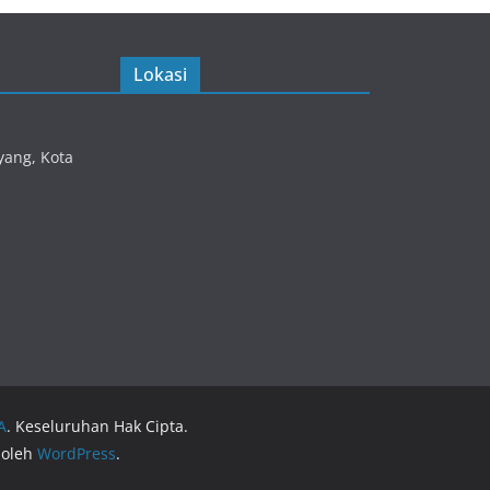
Lokasi
yang, Kota
A
. Keseluruhan Hak Cipta.
 oleh
WordPress
.